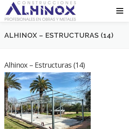
Saltar
al
Menú
contenido
SOBRE NOSOTROS
GALERÍA
CONTACTO
ALHINOX – ESTRUCTURAS (14)
LEGAL
Alhinox – Estructuras (14)