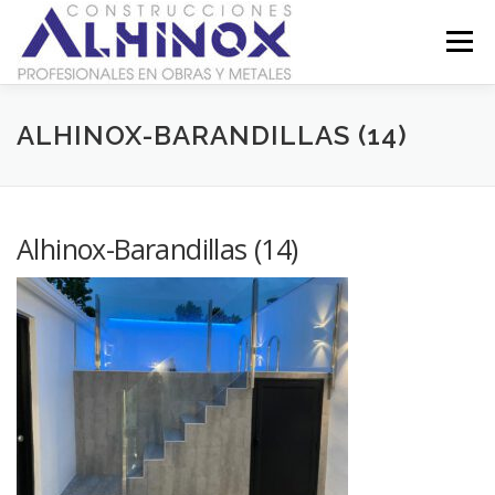
Saltar
al
Menú
contenido
SOBRE NOSOTROS
GALERÍA
CONTACTO
ALHINOX-BARANDILLAS (14)
LEGAL
Alhinox-Barandillas (14)