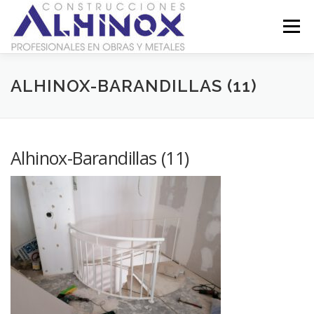
Saltar
al
Menú
contenido
SOBRE NOSOTROS
GALERÍA
CONTACTO
ALHINOX-BARANDILLAS (11)
LEGAL
Alhinox-Barandillas (11)