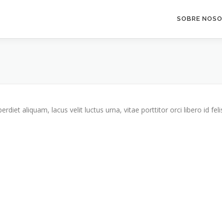
SOBRE NOS
iet aliquam, lacus velit luctus urna, vitae porttitor orci libero id feli
 Alhinox - Carpintería Metálica en Córdoba
–
Tema
OnePress
hecho 