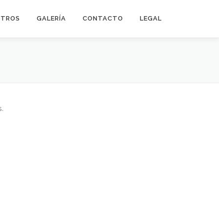
OTROS
GALERÍA
CONTACTO
LEGAL
s.
por FameThemes